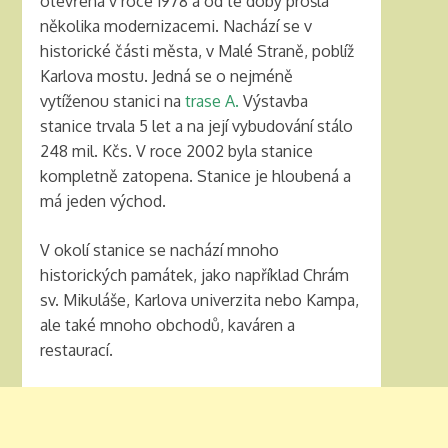
otevřena v roce 1978 a od té doby prošla
několika modernizacemi. Nachází se v
historické části města, v Malé Straně, poblíž
Karlova mostu. Jedná se o nejméně
vytíženou stanici na
trase A
.
Výstavba
stanice trvala 5 let a na její vybudování stálo
248 mil. Kčs. V roce 2002 byla stanice
kompletně zatopena.
Stanice je hloubená a
má jeden východ.
V okolí stanice se nachází mnoho
historických památek, jako například Chrám
sv. Mikuláše, Karlova univerzita nebo Kampa,
ale také mnoho obchodů, kaváren a
restaurací.