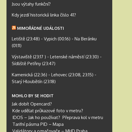
Jsou výtahy funkční?
Kdy jezdí historická linka číslo 41?
MIMOŘÁDNÉ UDÁLOSTI
Letiště (23:48) - Vypich (00:16) - Na Beránku
(01:11)
Výstaviště (23:17 ) - Letenské náměstí (23:30) -
Sídliště Petřiny (23:47)
Kamenická (22:36) - Lehovec (23:08, 23:15) -
Starý Hloubětín (23:18)
MOHLO BY SE HODIT
Jak dobít Opencard?
Kde udělat průkazové foto v metru?
IDOS – Jak ho používat?
Přeprava kol v metru
Tarifní pásma PID – Mapa
Validátory a označovače – MHD Praha