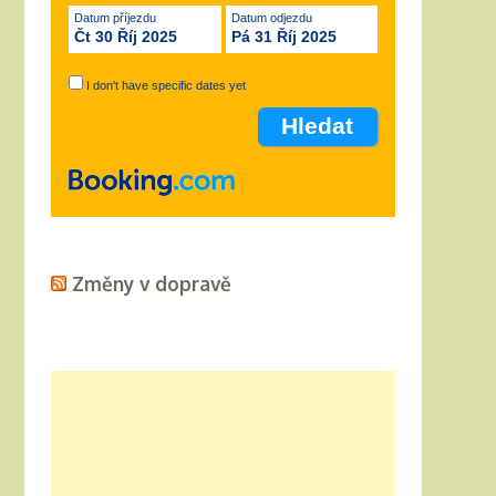
Datum příjezdu
Datum odjezdu
Čt 30 Říj 2025
Pá 31 Říj 2025
I don't have specific dates yet
Změny v dopravě