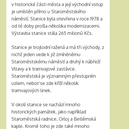
v historické části města a její východní vstup
je umístěn přímo u Staroměstského
náměstí. Stanice byla otevřena v roce 1978 a
od té doby prošla několika modernizacemi.
Výstavba stanice stála 265 milionů Kčs.
Stanice je trojlodní ražená a má tři východy, z
nichž jeden vede k již zmíněnému
Staroměstskému náměstí a druhý k nábřeží
Vltavy a k tramvajové zastávce.
Staroměstská je významným přestupním
uzlem, neboť se zde kříží několik
tramvajových linek.
V okolí stanice se nachází mnoho
historických památek, jako například
Staroměstská radnice, Orloj a Betlémská
kaple. Kromě toho je zde také mnoho