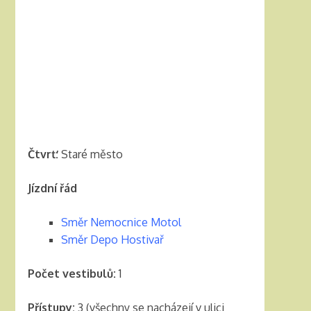
Čtvrť:
Staré město
Jízdní řád
Směr Nemocnice Motol
Směr Depo Hostivař
Počet vestibulů:
1
Přístupy:
3 (všechny se nacházejí v ulici