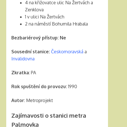
4 na křižovatce ulic Na Žertvách a
Zenklova
1 v ulici Na Žertvách
2 na náměstí Bohumila Hrabala
Bezbariérový přístup: Ne
Sousední stanice:
Českomoravská
a
Invalidovna
Zkratka
: PA
Rok spuštění do provozu:
1990
Autor
: Metroprojekt
Zajímavosti o stanici metra
Palmovka