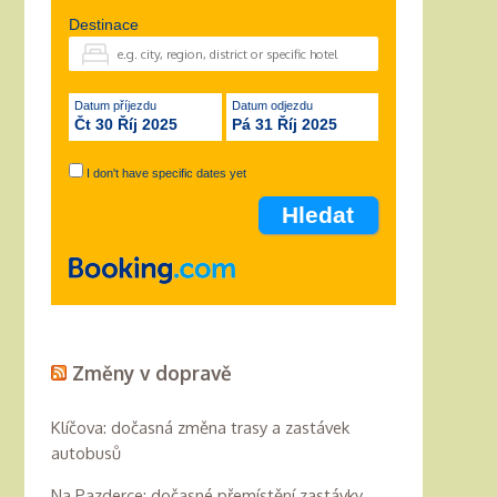
Destinace
Datum příjezdu
Datum odjezdu
Čt 30 Říj 2025
Pá 31 Říj 2025
I don't have specific dates yet
Změny v dopravě
Klíčova: dočasná změna trasy a zastávek
autobusů
Na Pazderce: dočasné přemístění zastávky