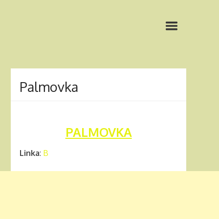
Palmovka
PALMOVKA
Linka
:
B