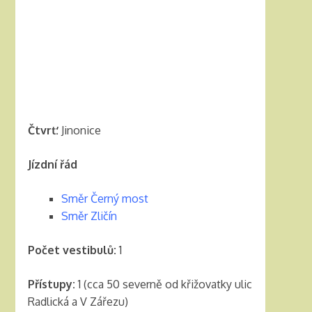
Čtvrť:
Jinonice
Jízdní řád
Směr Černý most
Směr Zličín
Počet vestibulů:
1
Přístupy:
1 (cca 50 severně od křižovatky ulic
Radlická a V Zářezu)