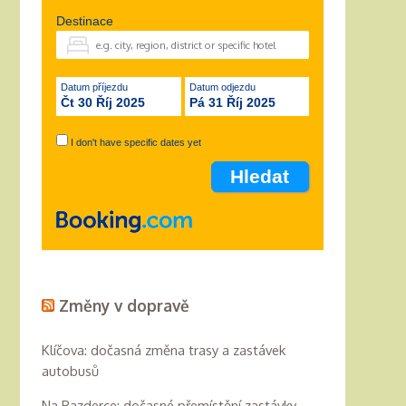
Destinace
Datum příjezdu
Datum odjezdu
Čt 30 Říj 2025
Pá 31 Říj 2025
I don't have specific dates yet
Změny v dopravě
Klíčova: dočasná změna trasy a zastávek
autobusů
Na Pazderce: dočasné přemístění zastávky