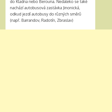
do Kladna nebo Berouna. Nedaleko se také
nachází autobusová zastávka Jinonická,
odkud jezdí autobusy do různých směrů
(např. Barrandov, Radotín, Zbraslav)