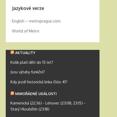
Jazykové verze
English – metroprague.com
World of Metro
AKTUALITY
Kolik platí děti do 15 let?
Jsou výtahy funkční?
Kdy jezdí historická linka číslo 41?
MIMOŘÁDNÉ UDÁLOSTI
Kamenická (22:36) - Lehovec (23:08, 23:15) -
Starý Hloubětín (23:18)