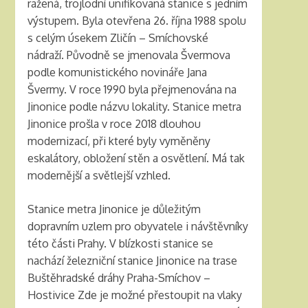
ražená, trojlodní unifikovaná stanice s jedním
výstupem. Byla otevřena 26. října 1988 spolu
s celým úsekem Zličín – Smíchovské
nádraží. Původně se jmenovala Švermova
podle komunistického novináře Jana
Švermy. V roce 1990 byla přejmenována na
Jinonice podle názvu lokality. Stanice metra
Jinonice prošla v roce 2018 dlouhou
modernizací, při které byly vyměněny
eskalátory, obložení stěn a osvětlení. Má tak
modernější a světlejší vzhled.
Stanice metra Jinonice je důležitým
dopravním uzlem pro obyvatele i návštěvníky
této části Prahy. V blízkosti stanice se
nachází železniční stanice Jinonice na trase
Buštěhradské dráhy Praha-Smíchov –
Hostivice Zde je možné přestoupit na vlaky