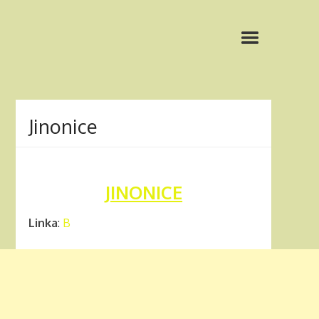
Jinonice
JINONICE
Linka
:
B