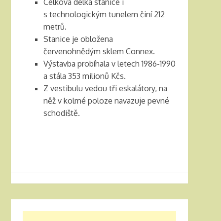
Celková délka stanice i
s technologickým tunelem činí 212
metrů.
Stanice je obložena
červenohnědým sklem Connex.
Výstavba probíhala v letech 1986-1990
a stála 353 milionů Kčs.
Z vestibulu vedou tři eskalátory, na
něž v kolmé poloze navazuje pevné
schodiště.