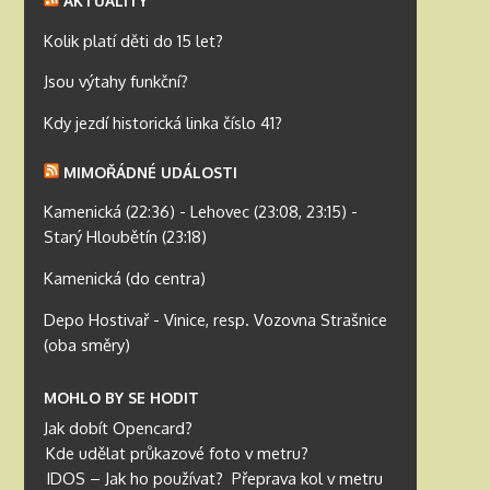
AKTUALITY
Kolik platí děti do 15 let?
Jsou výtahy funkční?
Kdy jezdí historická linka číslo 41?
MIMOŘÁDNÉ UDÁLOSTI
Kamenická (22:36) - Lehovec (23:08, 23:15) -
Starý Hloubětín (23:18)
Kamenická (do centra)
Depo Hostivař - Vinice, resp. Vozovna Strašnice
(oba směry)
MOHLO BY SE HODIT
Jak dobít Opencard?
Kde udělat průkazové foto v metru?
IDOS – Jak ho používat?
Přeprava kol v metru