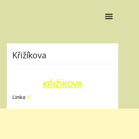
Křižíkova
KŘIŽÍKOVA
Linka
:
B