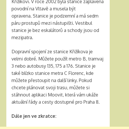
Křižíkovi. V roce 2002 byla stanice zaplavena
povodní na Vltavě a musela být
opravena. Stanice je podzemní a má sedm
páru prostupů mezi nástupišti. Vestibul
stanice je bez eskalátorů a schody jsou od
mezipatra.
Dopravní spojení ze stanice Křižíkova je
velmi dobré. Můžete použít metro B, tramvaj
3 nebo autobusy 135, 175 a 176. Stanice je
také blízko stanice metra C Florenc, kde
můžete přestoupit na další linky. Pokud
chcete plánovat svoji trasu, můžete si
stáhnout aplikaci Moovit, která vám ukáže
aktuální řády a cesty dostupné pro Praha 8.
Dále jen ve zkratce: