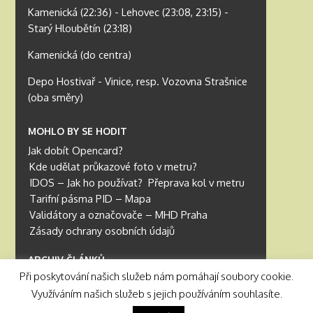
Kamenická (22:36) - Lehovec (23:08, 23:15) -
Starý Hloubětín (23:18)
Kamenická (do centra)
Depo Hostivař - Vinice, resp. Vozovna Strašnice
(oba směry)
MOHLO BY SE HODIT
Jak dobít Opencard?
Kde udělat průkazové foto v metru?
IDOS – Jak ho používat?
Přeprava kol v metru
Tarifní pásma PID – Mapa
Validátory a označovače – MHD Praha
Zásady ochrany osobních údajů
ARCHIV ČLÁNKŮ
Při poskytování našich služeb nám pomáhají soubory cookie.
Archiv článků
Využíváním našich služeb s jejich používáním souhlasíte.