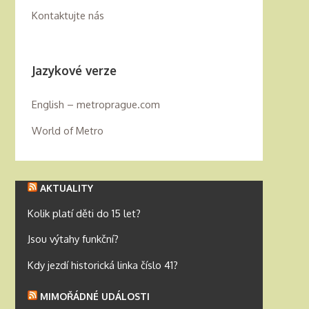
Kontaktujte nás
Jazykové verze
English – metroprague.com
World of Metro
AKTUALITY
Kolik platí děti do 15 let?
Jsou výtahy funkční?
Kdy jezdí historická linka číslo 41?
MIMOŘÁDNÉ UDÁLOSTI