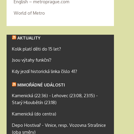
English – metroprague.com
World of Metro
AKTUALITY
Kolik platí děti do 15 let?
Jsou výtahy funkční?
Kdy jezdí historická linka číslo 41?
MIMOŘÁDNÉ UDÁLOSTI
Kamenická (22:36) - Lehovec (23:08, 23:15) -
Starý Hloubětín (23:18)
Kamenická (do centra)
Depo Hostivař - Vinice, resp. Vozovna Strašnice
(oba směry)