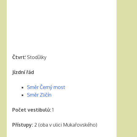
Čtvrť:
Stodůlky
Jízdní řád
Směr Černý most
Směr Zličín
Počet vestibulů:
1
Přístupy:
2 (oba v ulici Mukařovského)