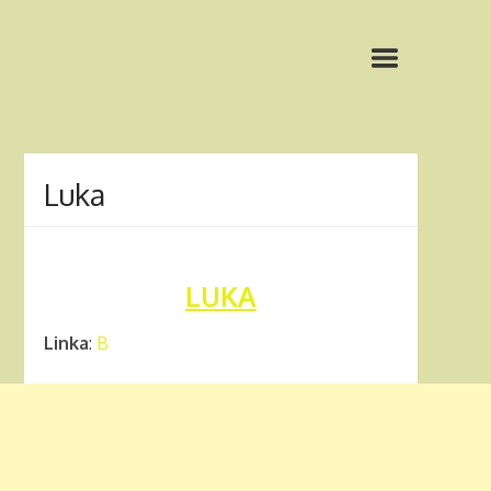
Luka
LUKA
Linka
:
B