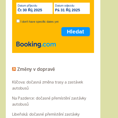
Datum příjezdu
Datum odjezdu
Čt 30 Říj 2025
Pá 31 Říj 2025
I don't have specific dates yet
Změny v dopravě
Klíčova: dočasná změna trasy a zastávek
autobusů
Na Pazderce: dočasné přemístění zastávky
autobusů
Libeňská: dočasné přemístění zastávky