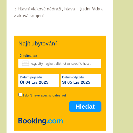
Hlavní vlakové nádraží Jihlava – Jízdní řády a
vlaková spojení
Najít ubytování
Destinace
Datum příjezdu
Datum odjezdu
Út 04 Lis 2025
St 05 Lis 2025
I don't have specific dates yet