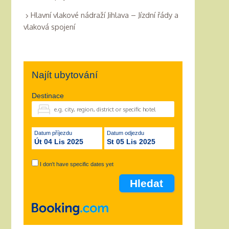
Hlavní vlakové nádraží Jihlava – Jízdní řády a
vlaková spojení
Najít ubytování
Destinace
Datum příjezdu
Datum odjezdu
Út 04 Lis 2025
St 05 Lis 2025
I don't have specific dates yet