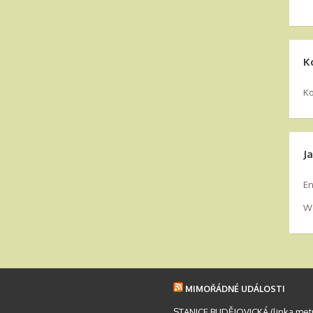
K
Ko
J
En
Wo
MIMOŘÁDNÉ UDÁLOSTI
STANICE BUDĚJOVICKÁ (linka metra