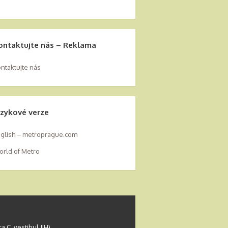
ontaktujte nás – Reklama
ntaktujte nás
azykové verze
glish – metroprague.com
rld of Metro
 C, vestibul JIH)