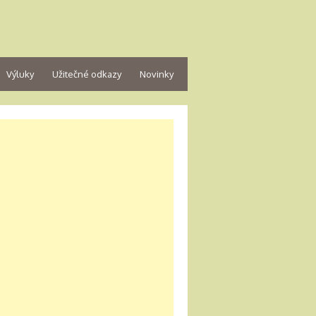
Výluky
Užitečné odkazy
Novinky