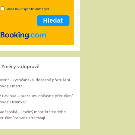
I don't have specific dates yet
Změny v dopravě
orenc - Vysočanská: dočasné přerušení
ovozu metra
 P. Pavlova – Muzeum: dočasné přerušení
ovozu tramvají
adčanská – Prašný most: krátkodobé
erušení provozu tramvají