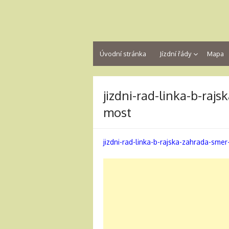
Úvodní stránka
Jízdní řády
Mapa
jizdni-rad-linka-b-raj
most
jizdni-rad-linka-b-rajska-zahrada-sme