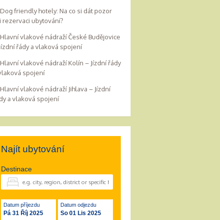
Dog friendly hotely: Na co si dát pozor
i rezervaci ubytování?
Hlavní vlakové nádraží České Budějovice
Jízdní řády a vlaková spojení
Hlavní vlakové nádraží Kolín – Jízdní řády
vlaková spojení
Hlavní vlakové nádraží Jihlava – Jízdní
dy a vlaková spojení
Najít ubytování
Destinace
Datum příjezdu
Datum odjezdu
Pá 31 Říj 2025
So 01 Lis 2025