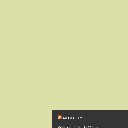
AKTUALITY
Kolik platí děti do 15 let?