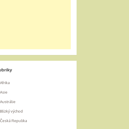
ubriky
Afrika
Asie
Austrálie
Blízký východ
Česká Repulika