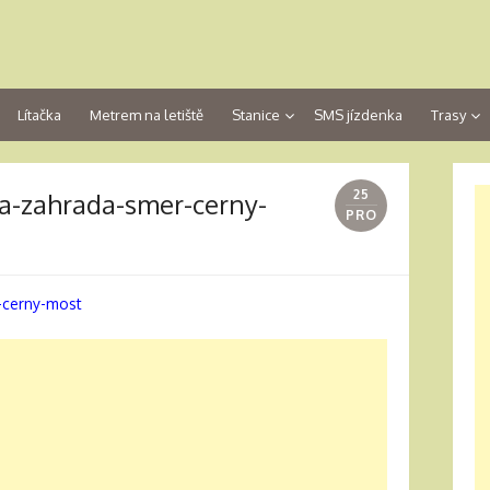
Lítačka
Metrem na letiště
Stanice
SMS jízdenka
Trasy
25
ska-zahrada-smer-cerny-
PRO
r-cerny-most