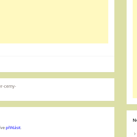
er-cerny-
N
říve
přihlásit
.