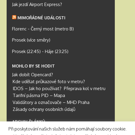
Jak jezdí Airport Express?
MIMOŘÁDNÉ UDÁLOSTI
Florenc - Černý most (metro B)
Prosek (více směry)
Prosek (22:45) - Háje (23:25)
MOHLO BY SE HODIT
Jak dobít Opencard?
Kde udělat průkazové foto v metru?
IDOS – Jak ho používat?
Přeprava kol v metru
Tarifní pásma PID – Mapa
Validátory a označovače – MHD Praha
Zásady ochrany osobních údajů
ARCHIV ČLÁNKŮ
Při poskytování našich služeb nám pomáhají soubory cookie.
Archiv článků