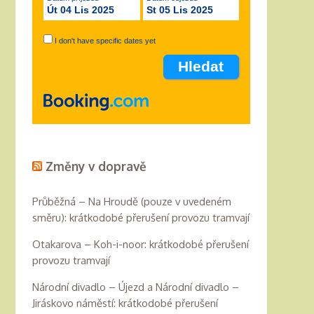
Út 04 Lis 2025
St 05 Lis 2025
I don't have specific dates yet
Změny v dopravě
Průběžná – Na Hroudě (pouze v uvedeném
směru): krátkodobé přerušení provozu tramvají
Otakarova – Koh-i-noor: krátkodobé přerušení
provozu tramvají
Národní divadlo – Újezd a Národní divadlo –
Jiráskovo náměstí: krátkodobé přerušení