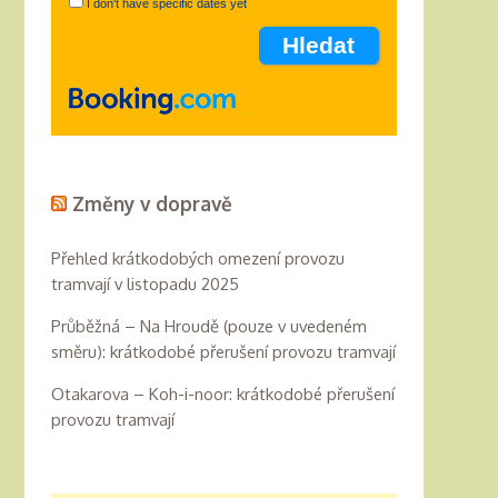
I don't have specific dates yet
Změny v dopravě
Přehled krátkodobých omezení provozu
tramvají v listopadu 2025
Průběžná – Na Hroudě (pouze v uvedeném
směru): krátkodobé přerušení provozu tramvají
Otakarova – Koh-i-noor: krátkodobé přerušení
provozu tramvají