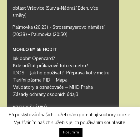
oblast Vršovice (Slavia-Nádraží Eden, více
směry)
Palmovka (20:23) - Strossmayerovo náměstí
(20:38) - Palmovka (20:50)
MOHLO BY SE HODIT
Jak dobít Opencard?
Kde udělat průkazové foto v metru?
IDOS – Jak ho používat?
Přeprava kol v metru
Tarifní pásma PID – Mapa
Validátory a označovače – MHD Praha
Zásady ochrany osobních údajů
ARCHIV ČLÁNKŮ
Při poskytování našich služeb nám pomáhají soubory cookie.
Archiv článků
Využíváním našich služeb s jejich používáním souhlasíte.
© 2025 Pražské Metro
Rozumím