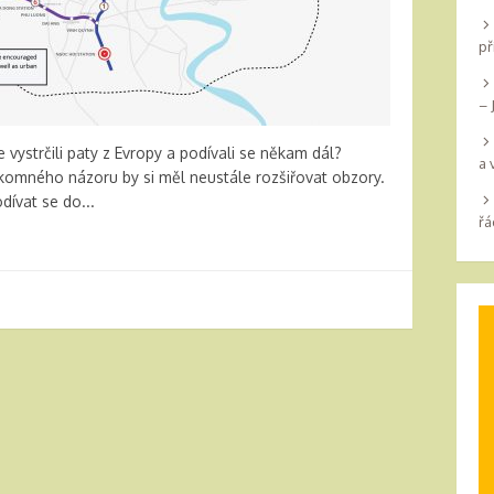
př
– 
e vystrčili paty z Evropy a podívali se někam dál?
a 
rkomného názoru by si měl neustále rozšiřovat obzory.
dívat se do...
řá