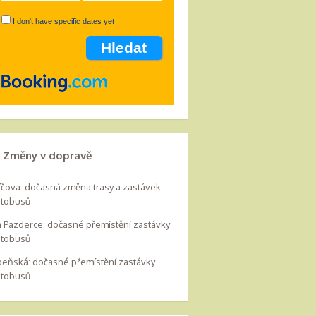
I don't have specific dates yet
Změny v dopravě
íčova: dočasná změna trasy a zastávek
utobusů
 Pazderce: dočasné přemístění zastávky
utobusů
beňská: dočasné přemístění zastávky
utobusů