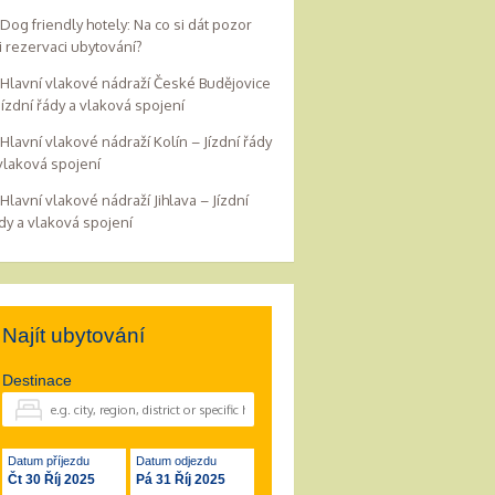
Dog friendly hotely: Na co si dát pozor
i rezervaci ubytování?
Hlavní vlakové nádraží České Budějovice
Jízdní řády a vlaková spojení
Hlavní vlakové nádraží Kolín – Jízdní řády
vlaková spojení
Hlavní vlakové nádraží Jihlava – Jízdní
dy a vlaková spojení
Najít ubytování
Destinace
Datum příjezdu
Datum odjezdu
Čt 30 Říj 2025
Pá 31 Říj 2025