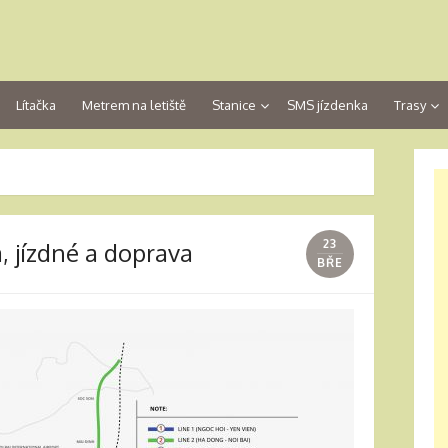
Lítačka
Metrem na letiště
Stanice
SMS jízdenka
Trasy
23
, jízdné a doprava
BŘE