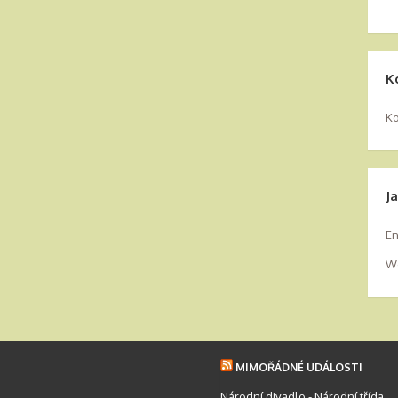
K
Ko
J
En
Wo
MIMOŘÁDNÉ UDÁLOSTI
Národní divadlo - Národní třída