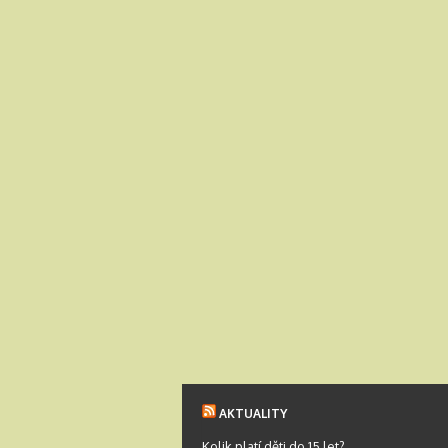
AKTUALITY
Kolik platí děti do 15 let?