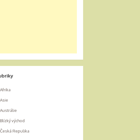
ubriky
Afrika
Asie
Austrálie
Blízký východ
Česká Repulika