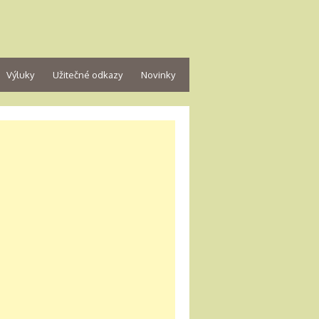
Výluky
Užitečné odkazy
Novinky